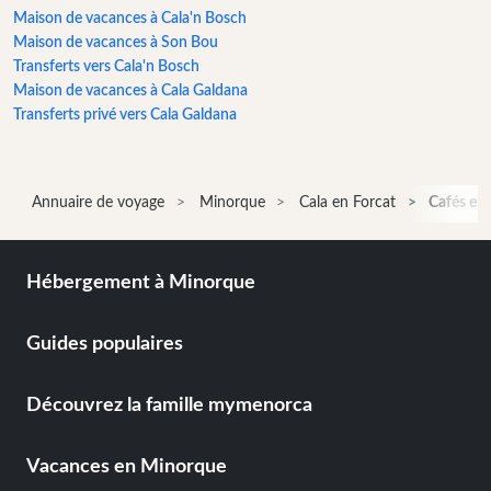
de
Maison de vacances à Cala'n Bosch
vélos
Maison de vacances à Son Bou
Location
Transferts vers Cala'n Bosch
de
Maison de vacances à Cala Galdana
Standup
Transferts privé vers Cala Galdana
Paddle
Location
de
Annuaire de voyage
Minorque
Cala en Forcat
Cafés et 
kayak
Location
de
Hébergement à Minorque
bateaux
Location
Guides populaires
de
petits
bateaux
Découvrez la famille mymenorca
Location
de
Vacances en Minorque
véhicule