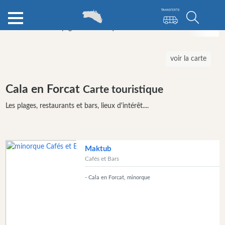
Annuaire de voyage
Minorque
Cala en Forcat
Cafés et 
Catégories
voir la carte
Attractions
Cala en Forcat
Carte touristique
Organisateur
Les plages, restaurants et bars, lieux d'intérêt....
de
l’activité
Visites
&
Maktub
Excursions
Cafés et Bars
Parcs
- Cala en Forcat, minorque
aquatiques
Restaurants
Excursion
en