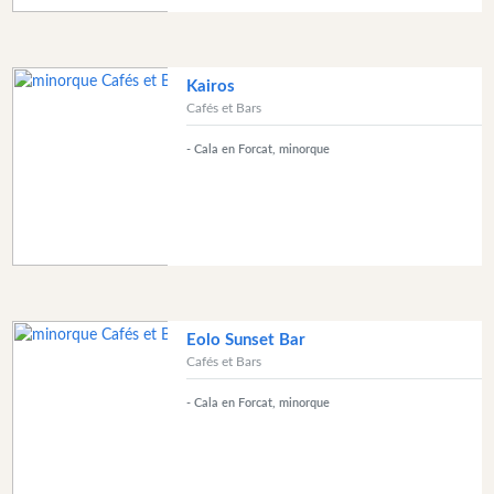
bateau
Cafés
et
Kairos
Bars
Cafés et Bars
Bar
- Cala en Forcat, minorque
de
nuit
Gastro
Bar
Gastronomie
et
boisson
Eolo Sunset Bar
Culture
Cafés et Bars
activités
pour
- Cala en Forcat, minorque
amuser
et
petits