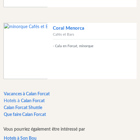
Musique
live
Club
de
Coral Menorca
danse
Cafés et Bars
Terrazas
- Cala en Forcat, minorque
Bar
de
plage
et
clubs
de
plage
Vacances à Calan Forcat
Hotels à
Calan Forcat
Shopping
Calan Forcat Shuttle
Transfert
Que faire Calan Forcat
Bus
taxis
Vous pourriez également être intéressé par
Location
Hotels à Son Bou