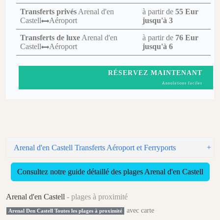
Transferts privés
Arenal d'en
à partir de
55 Eur
Castell
Aéroport
jusqu'à 3
Transferts de luxe
Arenal d'en
à partir de
76 Eur
Castell
Aéroport
jusqu'à 6
RÉSERVEZ MAINTENANT
Annulations faciles
Arenal d'en Castell Transferts Aéroport et Ferryports
Consultez notre guide détaillé des plages Arenal d'en Castell
Arenal d'en Castell
- plages à proximité
avec carte
Arenal Den Castell Toutes les plages à proximité