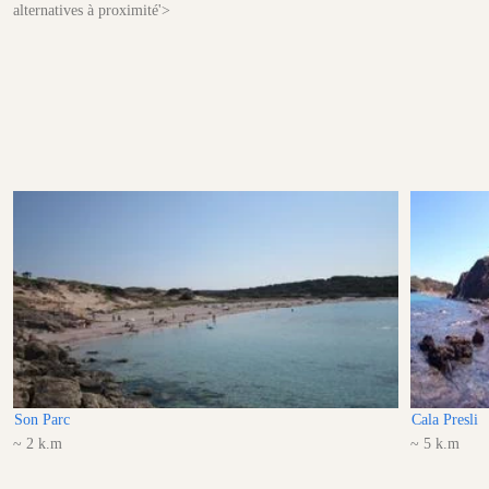
alternatives à proximité'>
Son Parc
Cala Presli
~ 2 k.m
~ 5 k.m