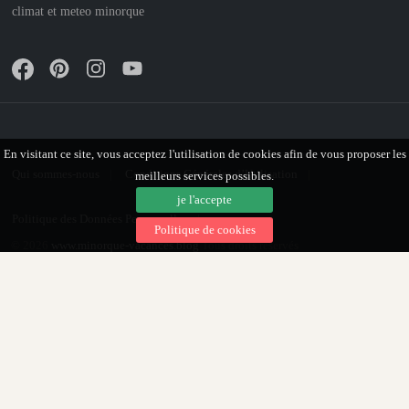
climat et meteo minorque
En visitant ce site, vous acceptez l'utilisation de cookies afin de vous proposer les
Qui sommes-nous
Conditions Générales d’Utilisation
meilleurs services possibles.
je l'accepte
Politique des Données Personnelles
Politique de cookies
© 2026
www.minorque-vacances.blog
Tous droits réservés
Facebook
X