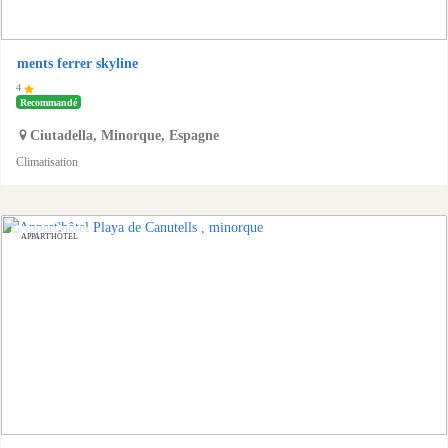
ments ferrer skyline
4
Recommandé
Ciutadella
,
Minorque
,
Espagne
Climatisation
APPART'HÔTEL