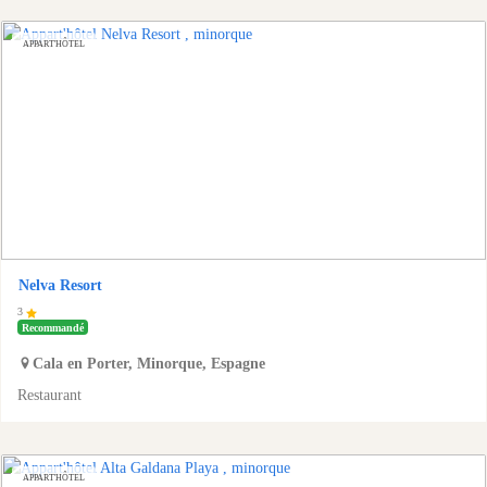
APPART'HÔTEL
Nelva Resort
3
Recommandé
Cala en Porter
,
Minorque
,
Espagne
Restaurant
APPART'HÔTEL