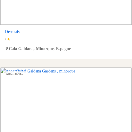
Desmais
3
Cala Galdana
,
Minorque
,
Espagne
APPART'HÔTEL