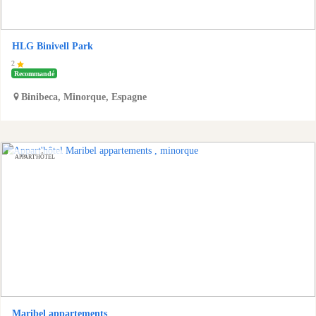
HLG Binivell Park
2
Recommandé
Binibeca
,
Minorque
,
Espagne
APPART'HÔTEL
Maribel appartements