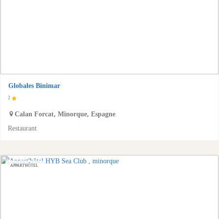
Globales Binimar
2
Calan Forcat
,
Minorque
,
Espagne
Restaurant
APPART'HÔTEL