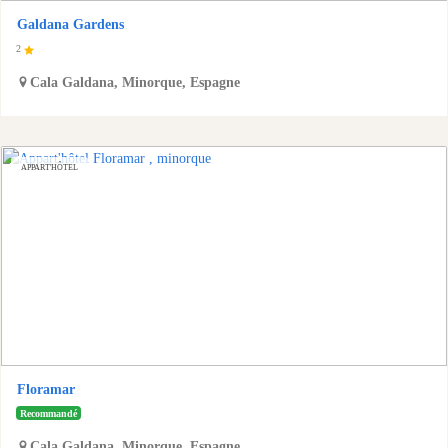
Galdana Gardens
2
Cala Galdana
,
Minorque
,
Espagne
APPART'HÔTEL
Floramar
Recommandé
Cala Galdana
,
Minorque
,
Espagne