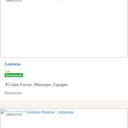
APPART'HÔTEL
Lentiscos
2
Recommandé
Calan Forcat
,
Minorque
,
Espagne
Restaurant
APPART'HÔTEL