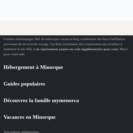
Certains articles/pages Web de minorque-vacances.blog contiennent des liens d'affiliation
provenant de services de voyage. Ces liens fournissent des commissions qui m'aident à
maintenir le site Web et
ne représentent jamais un coût supplémentaire pour vous.
Merci
pour votre aide.
Hébergement à Minorque
Guides populaires
Découvrez la famille mymenorca
Vacances en Minorque
Vacances minorque