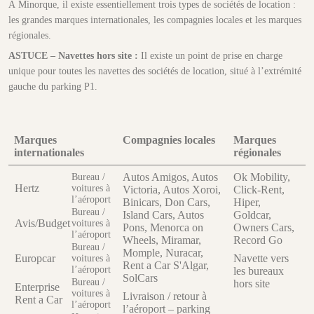
À Minorque, il existe essentiellement trois types de sociétés de location :
les grandes marques internationales, les compagnies locales et les marques
régionales.
ASTUCE – Navettes hors site :
Il existe un point de prise en charge
unique pour toutes les navettes des sociétés de location, situé à l’extrémité
gauche du parking P1.
Marques
Compagnies locales
Marques
internationales
régionales
Autos Amigos, Autos
Ok Mobility,
Bureau /
Hertz
voitures à
Victoria, Autos Xoroi,
Click-Rent,
l’aéroport
Binicars, Don Cars,
Hiper,
Bureau /
Island Cars, Autos
Goldcar,
Avis/Budget
voitures à
Pons, Menorca on
Owners Cars,
l’aéroport
Wheels, Miramar,
Record Go
Bureau /
Momple, Nuracar,
Europcar
Navette vers
voitures à
Rent a Car S'Algar,
l’aéroport
les bureaux
SolCars
Bureau /
hors site
Enterprise
voitures à
Livraison / retour à
Rent a Car
l’aéroport
l’aéroport – parking