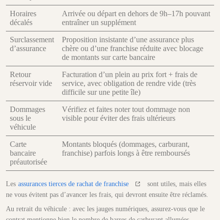
Horaires
Arrivée ou départ en dehors de 9h–17h pouvant
décalés
entraîner un supplément
Surclassement
Proposition insistante d’une assurance plus
d’assurance
chère ou d’une franchise réduite avec blocage
de montants sur carte bancaire
Retour
Facturation d’un plein au prix fort + frais de
réservoir vide
service, avec obligation de rendre vide (très
difficile sur une petite île)
Dommages
Vérifiez et faites noter tout dommage non
sous le
visible pour éviter des frais ultérieurs
véhicule
Carte
Montants bloqués (dommages, carburant,
bancaire
franchise) parfois longs à être remboursés
préautorisée
Les
assurances tierces de rachat de franchise
sont utiles, mais elles
ne vous évitent pas d’avancer les frais, qui devront ensuite être réclamés.
Au retrait du véhicule : avec les jauges numériques, assurez-vous que le
contrat mentionne bien le nombre de barres de carburant allumées.