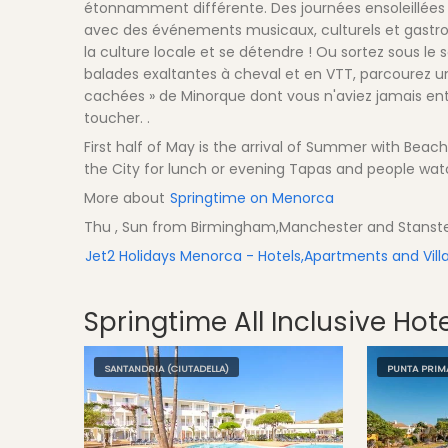
étonnamment différente. Des journées ensoleillées p
avec des événements musicaux, culturels et gastro
la culture locale et se détendre ! Ou sortez sous le s
balades exaltantes à cheval et en VTT, parcourez un 
cachées » de Minorque dont vous n'aviez jamais en
toucher. .
First half of May is the arrival of Summer with Beach 
the City for lunch or evening Tapas and people watc
More about
Springtime on Menorca
Thu , Sun from Birmingham,Manchester and Stans
Jet2 Holidays Menorca - Hotels,Apartments and Vill
Springtime
All Inclusive Hot
SANTANDRIA (CIUTADELLA)
PUNTA PRIM