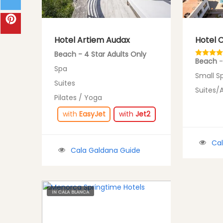
Hotel Artiem Audax
Hotel 
Beach - 4 Star Adults Only
Beach
-
Spa
Small S
Suites
Suites/
Pilates / Yoga
with
EasyJet
with
Jet2
Ca
Cala Galdana Guide
IN CALA BLANCA