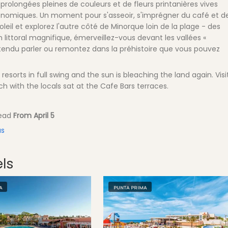
rolongées pleines de couleurs et de fleurs printanières vives
nomiques. Un moment pour s'asseoir, s'imprégner du café et d
oleil et explorez l'autre côté de Minorque loin de la plage - des
littoral magnifique, émerveillez-vous devant les vallées «
tendu parler ou remontez dans la préhistoire que vous pouvez
resorts in full swing and the sun is bleaching the land again. Visi
h with the locals sat at the Cafe Bars terraces.
tead
From April 5
as
els
A
PUNTA PRIMA