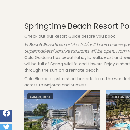
Springtime
Beach Resort Po
Check out our
Resort Guide
before you book
In Beach Resorts
we advise full/half board unless y
Supermarkets/Bars/Restaurants will be open. From Ma
Cala Galdana has beautiful idylic walks east and wes
will be full of Spring wildlife and flowers. Enjoy a s
through the surf on a remote beach.
Cala Blanca is just a short bus ride from the wonderf
across to Majorca and Sunsets
CALA GALDANA
CALA GALDA