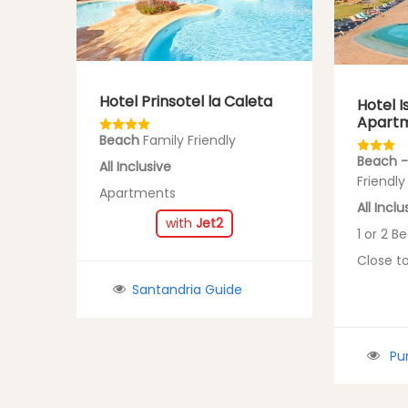
Hotel Prinsotel la Caleta
Hotel I
Apart
Beach
Family Friendly
Beach -
All Inclusive
Friendly
Apartments
All Inclu
with
Jet2
1 or 2 
Close to
Santandria Guide
Pu