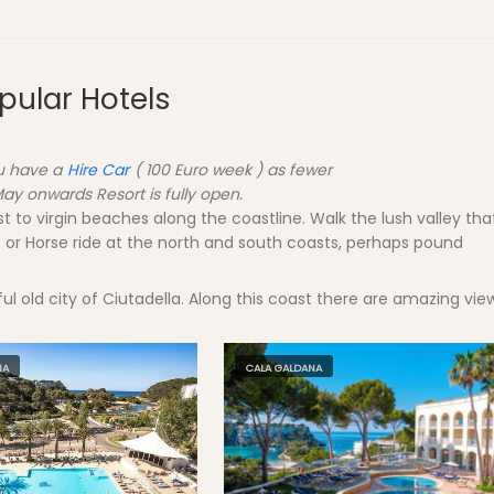
pular Hotels
ou have a
Hire Car
( 100 Euro week ) as fewer
y onwards Resort is fully open.
t to virgin beaches along the coastline. Walk the lush valley tha
hort or Horse ride at the north and south coasts, perhaps pound
ul old city of Ciutadella. Along this coast there are amazing vie
NA
CALA GALDANA