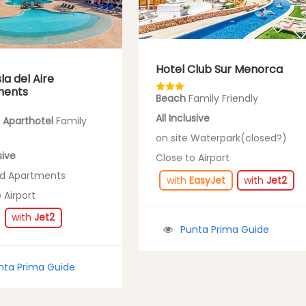
Hotel Club Sur Menorca
sla del Aire
ments
Beach
Family Friendly
All Inclusive
 Aparthotel
Family
on site Waterpark(closed?)
sive
Close to Airport
Bed Apartments
with
EasyJet
with
Jet2
 Airport
with
Jet2
Punta Prima Guide
nta Prima Guide