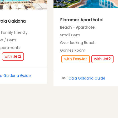
Floramar Aparthotel
Cala Galdana
Beach - Aparthotel
 Family friendly
Small Gym
pa / Gym
Over looking Beach
Apartments
Games Room
with
Jet2
with
EasyJet
with
Jet2
la Galdana Guide
Cala Galdana Guide