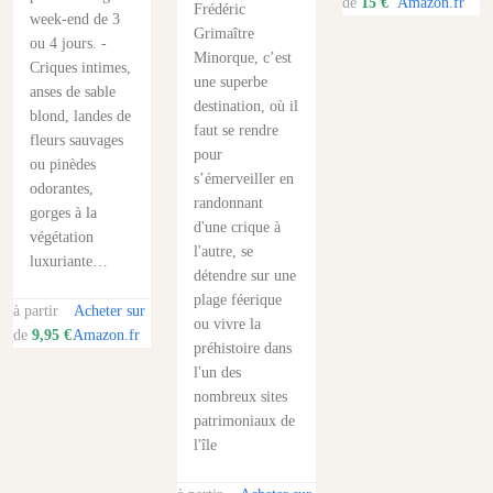
de
15 €
Amazon.fr
Frédéric
week-end de 3
Grimaître
ou 4 jours. -
Minorque, c’est
Criques intimes,
une superbe
anses de sable
destination, où il
blond, landes de
faut se rendre
fleurs sauvages
pour
ou pinèdes
s’émerveiller en
odorantes,
randonnant
gorges à la
d'une crique à
végétation
l'autre, se
luxuriante…
détendre sur une
plage féerique
à partir
Acheter sur
ou vivre la
de
9,95 €
Amazon.fr
préhistoire dans
l'un des
nombreux sites
patrimoniaux de
l'île