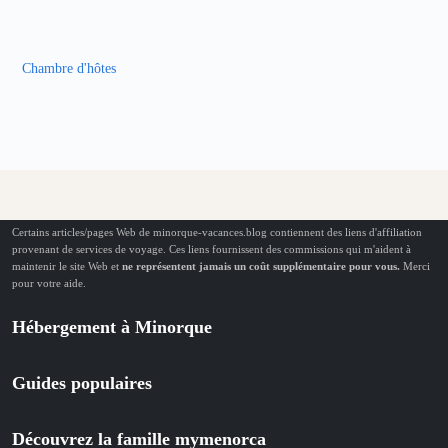
Chambre d'hôtes
Certains articles/pages Web de minorque-vacances.blog contiennent des liens d'affiliation
provenant de services de voyage. Ces liens fournissent des commissions qui m'aident à
maintenir le site Web et
ne représentent jamais un coût supplémentaire pour vous.
Merci
pour votre aide.
Hébergement à Minorque
Guides populaires
Découvrez la famille mymenorca