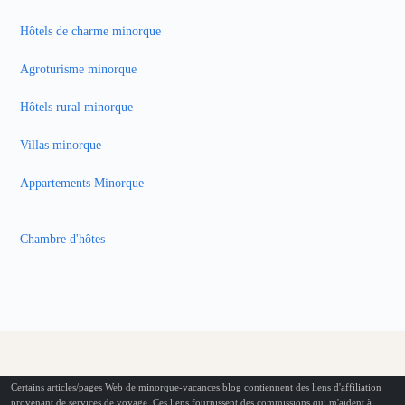
Hôtels de charme minorque
Agroturisme minorque
Hôtels rural minorque
Villas minorque
Appartements Minorque
Chambre d'hôtes
Certains articles/pages Web de minorque-vacances.blog contiennent des liens d'affiliation
provenant de services de voyage. Ces liens fournissent des commissions qui m'aident à