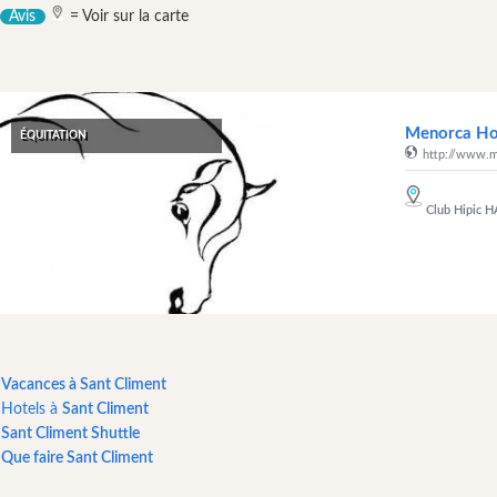
équitation
Avis
= Voir sur la carte
Visites
&
Excursions
Parcs
Menorca Ho
ÉQUITATION
aquatiques
http://www.m
Restaurants
Excursion
Club Hipic 
en
bateau
Cafés
et
Bars
Gastronomie
Vacances à Sant Climent
et
Hotels à
Sant Climent
boisson
Sant Climent Shuttle
Culture
Que faire Sant Climent
activités