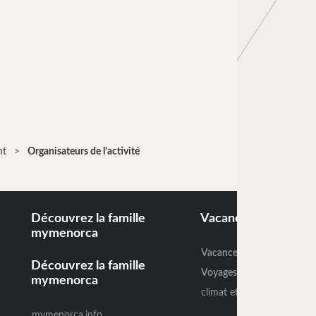
nt
Organisateurs de l’activité
Découvrez la famille
Vacances en Minor
mymenorca
Vacances minorque
Découvrez la famille
Voyages Cala Galdana
mymenorca
climat et meteo minorque
mymenorca.info