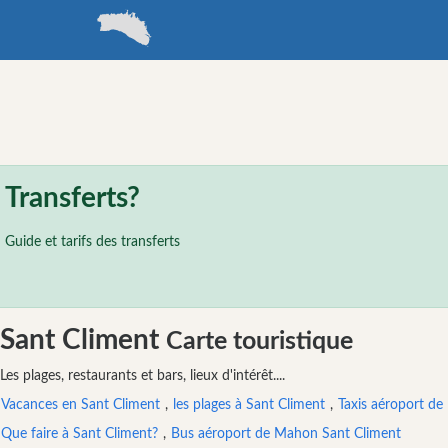
minorque
Annuaire de voyage
Minorque
Sant Clime
Catégories
Transferts?
Attractions
Guide et tarifs des transferts
Organisateur
de
l’activité
Centre
Sant Climent
Carte touristique
de
plongée
Les plages, restaurants et bars, lieux d'intérêt....
Sport
Vacances en Sant Climent
,
les plages à Sant Climent
,
Taxis aéroport de
nautique
Que faire à Sant Climent?
,
Bus aéroport de Mahon Sant Climent