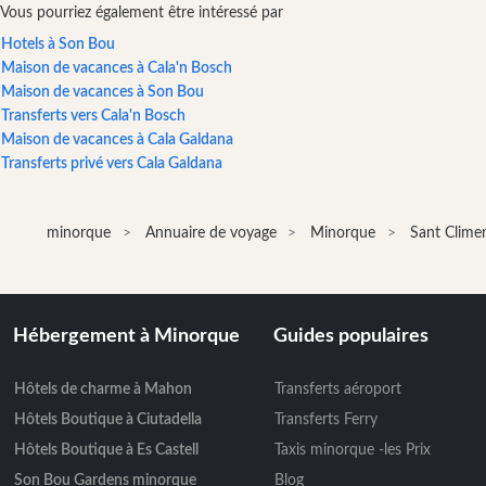
pour
Vous pourriez également être intéressé par
amuser
Hotels à Son Bou
et
Maison de vacances à Cala'n Bosch
petits
Maison de vacances à Son Bou
Musique
Transferts vers Cala'n Bosch
live
Maison de vacances à Cala Galdana
Club
Transferts privé vers Cala Galdana
de
danse
minorque
Annuaire de voyage
Minorque
Sant Clime
Terrazas
Bar
de
plage
Hébergement à Minorque
Guides populaires
et
clubs
Hôtels de charme à Mahon
Transferts aéroport
de
plage
Hôtels Boutique à Ciutadella
Transferts Ferry
Shopping
Hôtels Boutique à Es Castell
Taxis minorque -les Prix
Transfert
Son Bou Gardens minorque
Blog