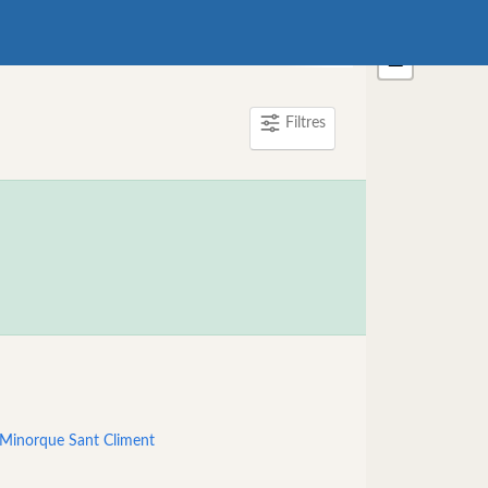
+
nt
Organisateurs de l’activité
−
Filtres
+ En savoir p
 Minorque Sant Climent