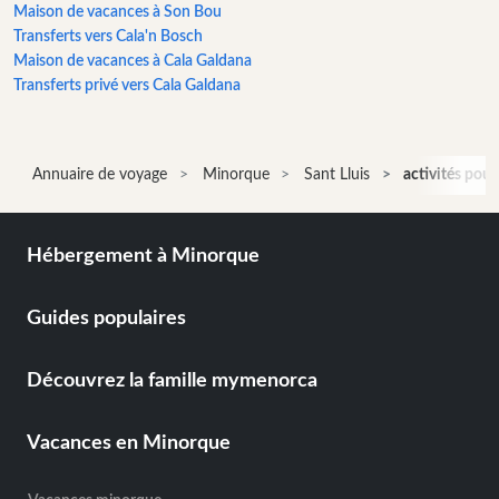
Maison de vacances à Son Bou
bateau
Transferts vers Cala'n Bosch
Cafés
Maison de vacances à Cala Galdana
et
Transferts privé vers Cala Galdana
Bars
Gastronomie
et
Annuaire de voyage
Minorque
Sant Lluis
activités pour
boisson
Culture
activités
Hébergement à Minorque
pour
amuser
et
Guides populaires
petits
aire
Découvrez la famille mymenorca
de
jeux
Vacances en Minorque
couverte
Parc