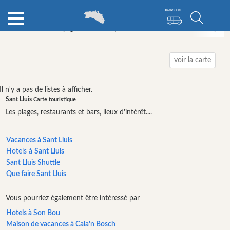
Annuaire de voyage
Minorque
Sant Lluis
activités pour
Catégories
voir la carte
Attractions
Il n'y a pas de listes à afficher.
Organisateur
Sant Lluis
Carte touristique
de
Les plages, restaurants et bars, lieux d'intérêt....
l’activité
Visites
Vacances à Sant Lluis
&
Hotels à
Sant Lluis
Excursions
Sant Lluis Shuttle
Parcs
Que faire Sant Lluis
aquatiques
Vous pourriez également être intéressé par
Restaurants
Hotels à Son Bou
Excursion
Maison de vacances à Cala'n Bosch
en