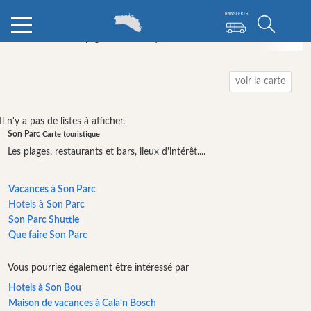
Annuaire de voyage
Minorque
Son Parc
Événements a
Catégories
voir la carte
Attractions
Il n'y a pas de listes à afficher.
Organisateur
Son Parc
Carte touristique
de
Les plages, restaurants et bars, lieux d'intérêt....
l’activité
Visites
Vacances à Son Parc
&
Hotels à
Son Parc
Excursions
Son Parc Shuttle
Parcs
Que faire Son Parc
aquatiques
Vous pourriez également être intéressé par
Restaurants
Hotels à Son Bou
Excursion
Maison de vacances à Cala'n Bosch
en