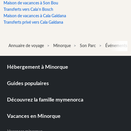
Maison de vacances à Son Bou
bateau
Transferts vers Cala'n Bosch
Cafés
Maison de vacances à Cala Galdana
et
Transferts privé vers Cala Galdana
Bars
Gastronomie
et
Annuaire de voyage
Minorque
Son Parc
Événements a
boisson
Culture
activités
Hébergement à Minorque
pour
amuser
et
Guides populaires
petits
Musique
Découvrez la famille mymenorca
live
Club
Vacances en Minorque
de
danse