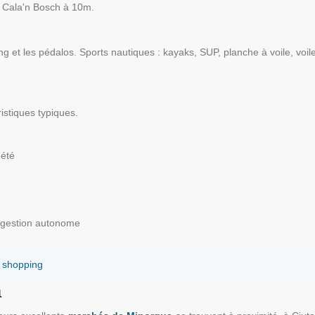
à Cala'n Bosch à 10m.
g et les pédalos. Sports nautiques : kayaks, SUP, planche à voile, voil
istiques typiques.
'été
 gestion autonome
- shopping
a