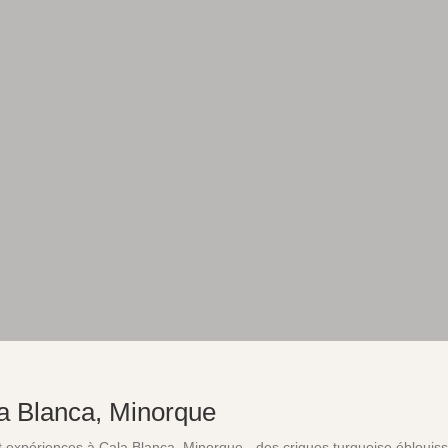
ala Blanca, Minorque
 et expériences à Cala Blanca, Minorque - des criques turquoise éblouis