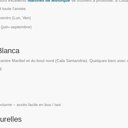
eurs excellents
marchés de Minorque
se trouvent à proximité, à Ciuta
 toute l'année
venirs (Lun, Ven)
x (juin–septembre)
Blanca
 centre Maribel et du bout nord (Cala Santandria). Quelques bars avec d
l.
cturne – accès facile en bus / taxi
urelles