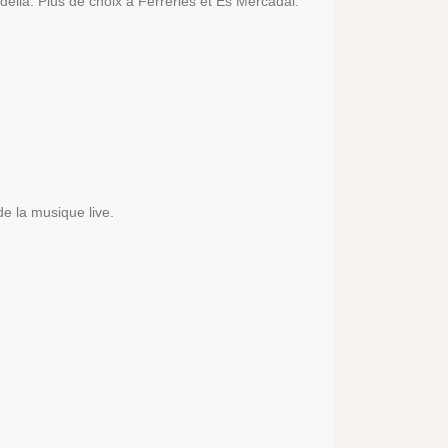
della. Plus de choix à Ferreries et Es Mercadal.
e la musique live.