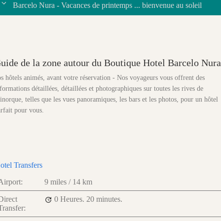
Barcelo Nura - Vacances de printemps ... bienvenue au soleil
uide de la zone autour du Boutique Hotel Barcelo Nura
s hôtels animés, avant votre réservation - Nos voyageurs vous offrent des
formations détaillées, détaillées et photographiques sur toutes les rives de
norque, telles que les vues panoramiques, les bars et les photos, pour un hôtel
rfait pour vous.
otel Transfers
Airport:
9 miles / 14 km
Direct
0 Heures.
20 minutes.
Transfer: