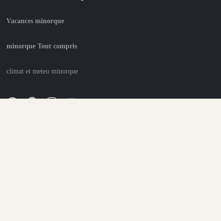
Vacances minorque
minorque Tout compris
climat et meteo minorque
Qui sommes-nous
Conditions Générales d’Utilisation
Politique des Données Personnelles
© 2026
www.minorque-vacances.blog
Tous droits réservés