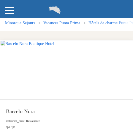
Minorque Sejours
Vacances Punta Prima
Hôtels de charme Punta P
Barcelo Nura
restaurant_menu
Restaurante
spa
Spa