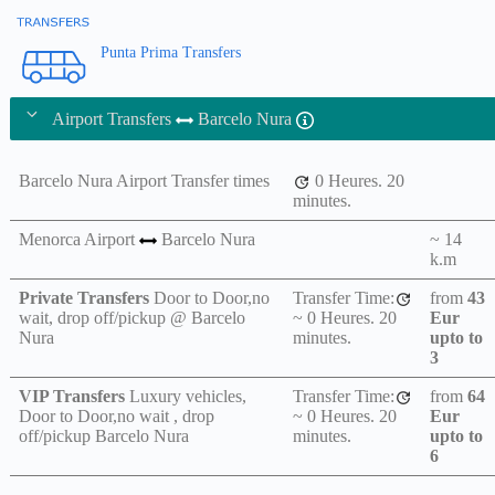
Punta Prima Transfers
Airport Transfers
Barcelo Nura
Barcelo Nura Airport Transfer times
0 Heures.
20
minutes.
Menorca Airport
Barcelo Nura
~ 14
k.m
Private Transfers
Door to Door,no
Transfer Time:
from
43
wait, drop off/pickup @ Barcelo
Eur
~
0 Heures.
20
Nura
upto to
minutes.
3
VIP Transfers
Luxury vehicles,
Transfer Time:
from
64
Door to Door,no wait , drop
Eur
~
0 Heures.
20
off/pickup Barcelo Nura
upto to
minutes.
6