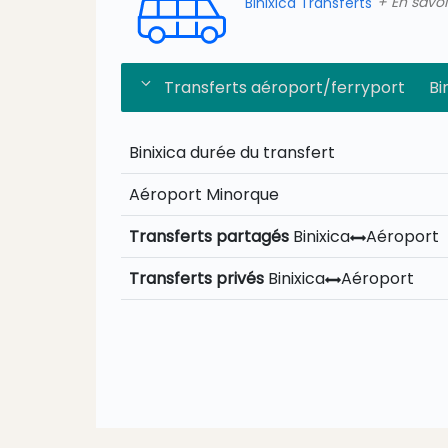
Binixica Transferts
+ En savoi
Transferts aéroport/ferryport
Bin
Binixica durée du transfert
Aéroport Minorque
Transferts partagés
Binixica
Aéroport
Transferts privés
Binixica
Aéroport