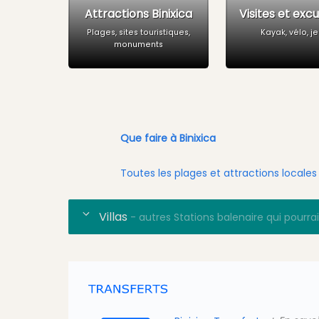
Attractions Binixica
Visites et exc
Plages, sites touristiques,
Kayak, vélo, j
monuments
Que faire à Binixica
Toutes les plages et attractions locales
Villas
- autres Stations balenaire qui pourra