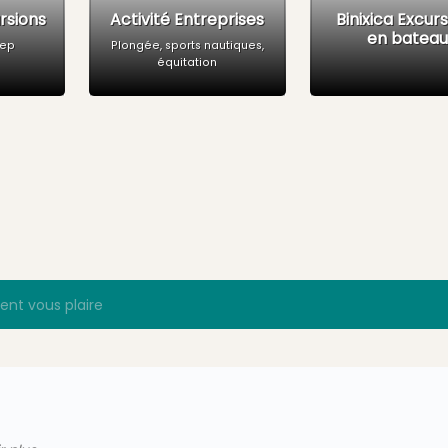
ursions
Activité Entreprises
Binixica Excur
en batea
eep
Plongée, sports nautiques,
équitation
ient vous plaire