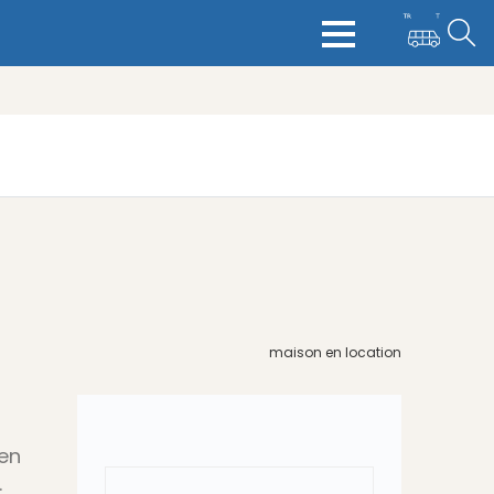
maison en location
ien
.