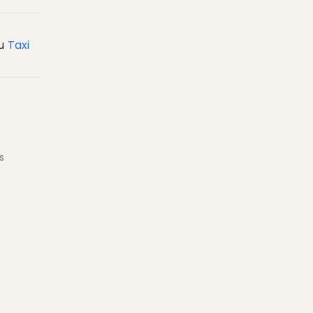
u
Taxi
s