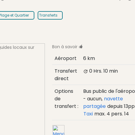
Plage et Quartier
Transferts
Bon à savoir
Aéroport
6 km
Transfert
0 Hrs.
10 min
direct
Options
Bus public de l'aéropo
de
- aucun,
navette
transfert :
partagée
depuis
13
pp
Taxi
max. 4 pers.
14