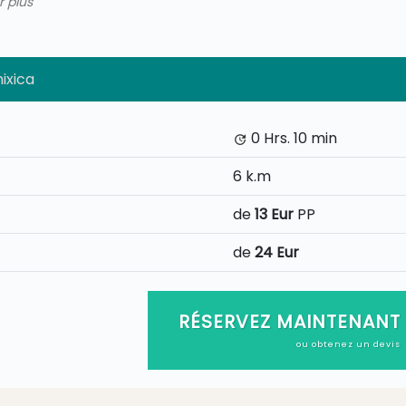
r plus
ixica
0 Hrs.
10 min
6 k.m
de
13 Eur
PP
de
24 Eur
RÉSERVEZ MAINTENANT
ou obtenez un devis