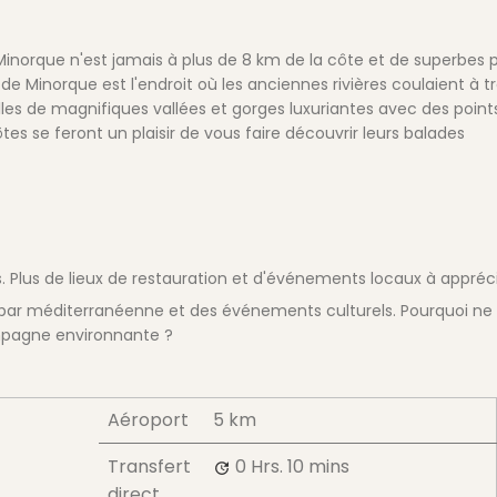
e Minorque n'est jamais à plus de 8 km de la côte et de superbes 
 ) de Minorque est l'endroit où les anciennes rivières coulaient à t
 elles de magnifiques vallées et gorges luxuriantes avec des point
tes se feront un plaisir de vous faire découvrir leurs balades
s. Plus de lieux de restauration et d'événements locaux à appréc
é-bar méditerranéenne et des événements culturels. Pourquoi ne
mpagne environnante ?
Aéroport
5 km
Transfert
0 Hrs.
10 mins
direct