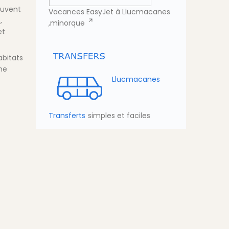
ouvent
Vacances EasyJet à Llucmacanes
,
,minorque
et
abitats
ine
Llucmacanes
Transferts
simples et faciles