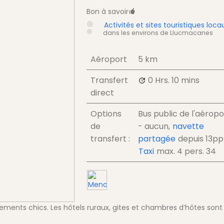
Bon à savoir
Activités et sites touristiques loca
dans les environs de Llucmacanes
Aéroport
5 km
Transfert
0 Hrs.
10 mins
direct
Options
Bus public de l'aéropo
de
- aucun,
navette
transfert :
partagée
depuis
13
pp
Taxi
max. 4 pers.
34
ements chics. Les hôtels ruraux, gites et chambres d’hôtes sont 