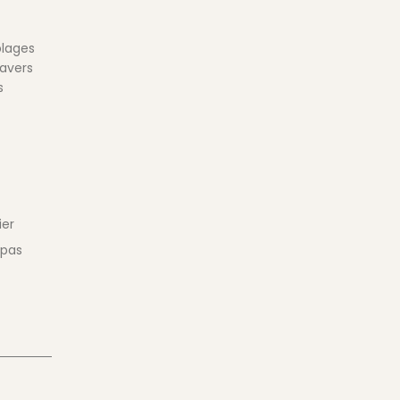
plages
ravers
s
ier
 pas