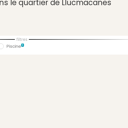
ns le quartier de Llucmacanes
filtres
Piscine
1