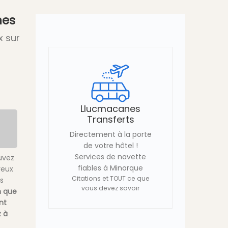
nes
x sur
Llucmacanes
Transferts
Directement à la porte
de votre hôtel !
Services de navette
uvez
fiables à Minorque
eux
Citations et TOUT ce que
s
vous devez savoir
n que
nt
 à