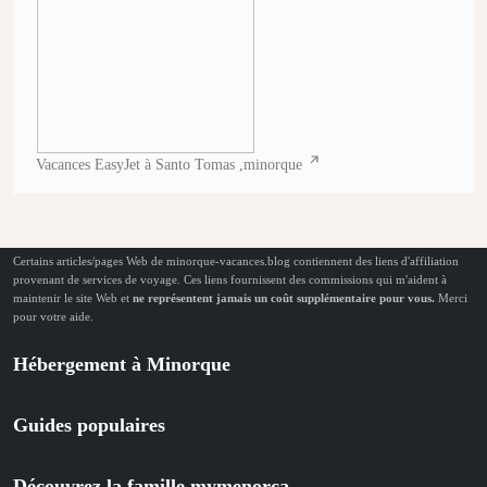
Vacances EasyJet à Santo Tomas ,minorque
Certains articles/pages Web de minorque-vacances.blog contiennent des liens d'affiliation
provenant de services de voyage. Ces liens fournissent des commissions qui m'aident à
maintenir le site Web et
ne représentent jamais un coût supplémentaire pour vous.
Merci
pour votre aide.
Hébergement à Minorque
Guides populaires
Découvrez la famille mymenorca