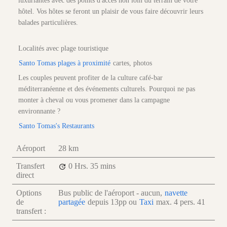
luxuriantes avec des points d'accès non loin du terrain de votre
hôtel. Vos hôtes se feront un plaisir de vous faire découvrir leurs
balades particulières.
Localités avec plage touristique
Santo Tomas plages à proximité
cartes, photos
Les couples peuvent profiter de la culture café-bar
méditerranéenne et des événements culturels. Pourquoi ne pas
monter à cheval ou vous promener dans la campagne
environnante ?
Santo Tomas's Restaurants
Aéroport
28 km
Transfert
0 Hrs.
35 mins
direct
Options
Bus public de l'aéroport - aucun,
navette
de
partagée
depuis
13
pp
ou
Taxi
max. 4 pers.
41
transfert :