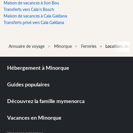
Maison de vacances à Son Bou
bateau
Transferts vers Cala'n Bosch
Cafés
Maison de vacances à Cala Galdana
et
Transferts privé vers Cala Galdana
Bars
Gastronomie
et
Annuaire de voyage
Minorque
Ferreries
Locations de b
boisson
Culture
activités
Hébergement à Minorque
pour
amuser
et
Guides populaires
petits
Musique
Découvrez la famille mymenorca
live
Club
Vacances en Minorque
de
danse