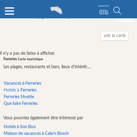
Annuaire de voyage
Minorque
Ferreries
Locations de b
Catégories
voir la carte
Attractions
Il n'y a pas de listes à afficher.
Organisateur
Ferreries
Carte touristique
de
Les plages, restaurants et bars, lieux d'intérêt....
l’activité
Visites
Vacances à Ferreries
&
Hotels à
Ferreries
Excursions
Ferreries Shuttle
Parcs
Que faire Ferreries
aquatiques
Vous pourriez également être intéressé par
Restaurants
Hotels à Son Bou
Excursion
Maison de vacances à Cala'n Bosch
en