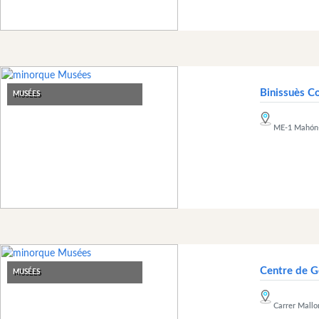
Binissuès C
MUSÉES
ME-1 Mahón-C
Centre de G
MUSÉES
Carrer Mallo