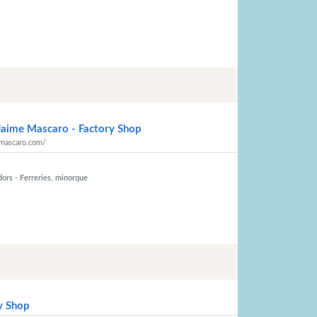
ime Mascaro - Factory Shop
mascaro.com/
dors
- Ferreries, minorque
ry Shop