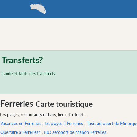
minorque
Annuaire de voyage
Minorque
Ferreries
Catégories
Transferts?
Attractions
Guide et tarifs des transferts
Organisateur
de
l’activité
Visites
Ferreries
Carte touristique
&
Excursions
Les plages, restaurants et bars, lieux d'intérêt....
Parcs
Vacances en Ferreries
,
les plages à Ferreries
,
Taxis aéroport de Minorque
aquatiques
Que faire à Ferreries?
,
Bus aéroport de Mahon Ferreries