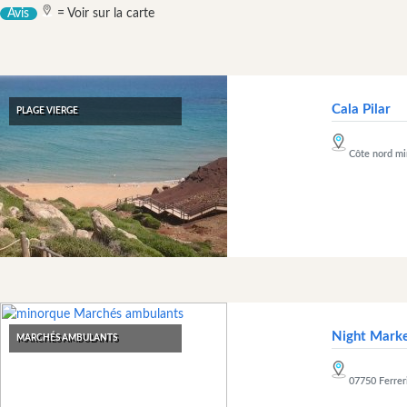
Restaurants
Avis
= Voir sur la carte
Excursion
en
bateau
Cafés
Cala Pilar
PLAGE VIERGE
et
Bars
Côte nord
mi
Gastronomie
et
boisson
Culture
activités
pour
amuser
et
petits
Night Marke
MARCHÉS AMBULANTS
Musique
live
07750 Ferreri
Club