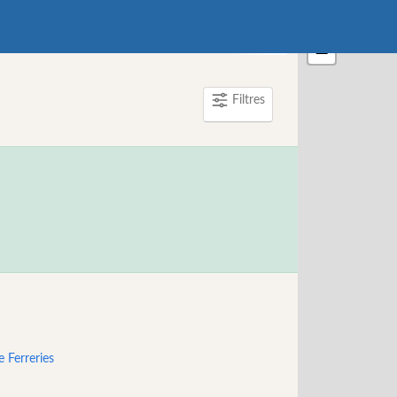
+
−
Filtres
+ En savoir p
 Ferreries