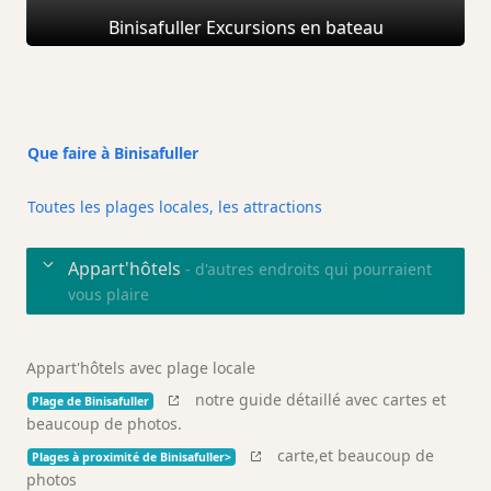
Binisafuller Excursions en bateau
Que faire à Binisafuller
Toutes les plages locales, les attractions
Appart'hôtels
- d'autres endroits qui pourraient
vous plaire
Appart'hôtels avec plage locale
notre guide détaillé avec cartes et
Plage de Binisafuller
beaucoup de photos.
carte,et beaucoup de
Plages à proximité de Binisafuller>
photos