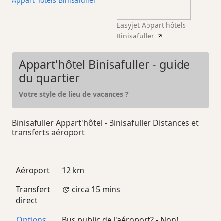
Appart'hôtels Binisafuller
Easyjet Appart'hôtels
Binisafuller
Appart'hôtel Binisafuller - guide
du quartier
Votre style de lieu de vacances ?
Binisafuller Appart'hôtel - Binisafuller Distances et
transferts aéroport
Aéroport
12 km
Transfert
circa 15 mins
direct
Options
Bus public de l'aéroport? - Non!,