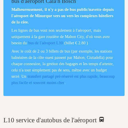
bus d'aéroport Cala'n Bosch
Malheureusement, il n'y a pas de bus public/navette depuis
l'aéroport de Minorque vers ou vers les complexes hôteliers
de la côte.
Les lignes de bus vont non seulement à l'aéroport, mais
uniquement à la gare routière de Mahon City, d'où vous avez
besoin du
bus de l'aéroport L10
(billet € 2.80 )
Avec le coût de 2 ou 3 billets de bus (par exemple, les stations
balnéaires de la côte ouest passent par Mahon, Ciutadella) pour
chaque connexion, la gestion des bagages et les temps d'attente,
cela n'a tout simplement pas de sens, même avec un budget
serré. Un
transfert partagé pré-réservé est plus rapide, beaucoup
plus facile et souvent moins cher
.
L10 service d'autobus de l'aéroport