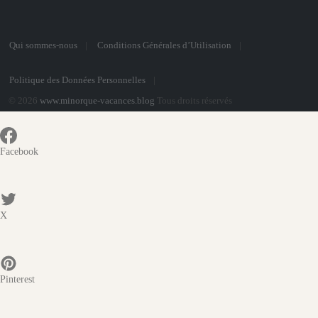
Qui sommes-nous
Conditions Générales d’Utilisation
Politique des Données Personnelles
© 2026
www.minorque-vacances.blog
Tous droits réservés
Facebook
X
Pinterest