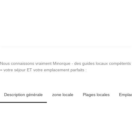
Nous connaissons vraiment Minorque - des guides locaux compétents
= votre séjour ET votre emplacement parfaits :
Description générale
zone locale
Plages locales
Empla