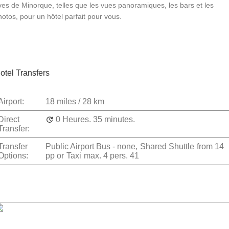
ives de Minorque, telles que les vues panoramiques, les bars et les
hotos, pour un hôtel parfait pour vous.
otel Transfers
Airport:
18 miles / 28 km
Direct
0 Heures.
35 minutes.
Transfer:
Transfer
Public Airport Bus - none,
Shared Shuttle
from
14
Options:
pp
or
Taxi
max. 4 pers.
41