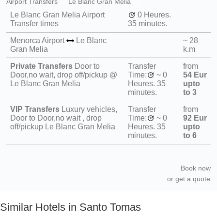
Airport Transfers
Le Blanc Gran Melia
Le Blanc Gran Melia Airport
0 Heures.
Transfer times
35 minutes.
Menorca Airport
Le Blanc
~ 28
Gran Melia
k.m
Private Transfers
Door to
Transfer
from
Door,no wait, drop off/pickup @
Time:
~
0
54 Eur
Le Blanc Gran Melia
Heures.
35
upto
minutes.
to 3
VIP Transfers
Luxury vehicles,
Transfer
from
Door to Door,no wait , drop
Time:
~
0
92 Eur
off/pickup Le Blanc Gran Melia
Heures.
35
upto
minutes.
to 6
Book now
or get a quote
Similar Hotels in Santo Tomas