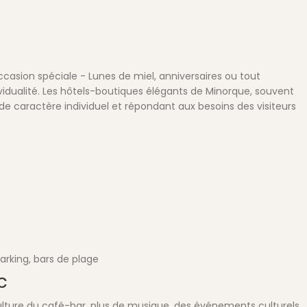
casion spéciale - Lunes de miel, anniversaires ou tout
dualité. Les hôtels-boutiques élégants de Minorque, souvent
de caractère individuel et répondant aux besoins des visiteurs
parking, bars de plage
c
 culture du café-bar, plus de musique, des événements culturels