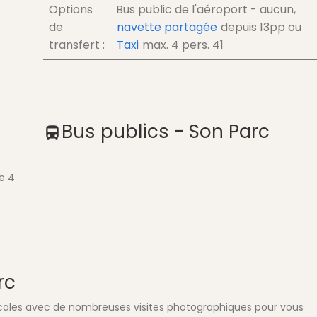
Options
Bus public de l'aéroport - aucun,
de
navette partagée
depuis
13
pp
ou
transfert :
Taxi
max. 4 pers.
41
Bus publics - Son Parc
e 4
rc
locales avec de nombreuses visites photographiques pour vous