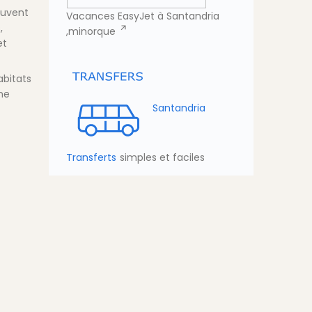
ouvent
Vacances EasyJet à Santandria
,
,minorque
et
abitats
ine
Santandria
Transferts
simples et faciles