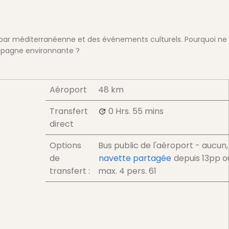
é-bar méditerranéenne et des événements culturels. Pourquoi ne
mpagne environnante ?
Aéroport
48 km
Transfert
0 Hrs.
55 mins
direct
Options
Bus public de l'aéroport - aucun,
de
navette partagée
depuis
13
pp
o
transfert :
max. 4 pers.
61