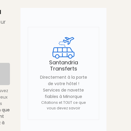
a
sur
Santandria
Transferts
Directement à la porte
de votre hôtel !
Services de navette
uvez
fiables à Minorque
eux
Citations et TOUT ce que
s
vous devez savoir
n que
nt
 à