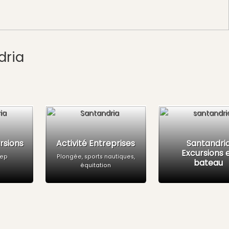
dria
ursions
Activité Entreprises
Santandri
Excursions 
eep
Plongée, sports nautiques,
bateau
équitation