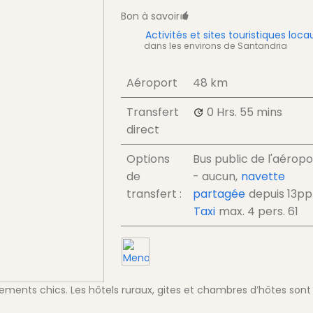
Bon à savoir
Activités et sites touristiques loca
dans les environs de Santandria
Aéroport
48 km
Transfert
0 Hrs.
55 mins
direct
Options
Bus public de l'aéropo
de
- aucun,
navette
transfert :
partagée
depuis
13
pp
Taxi
max. 4 pers.
61
ements chics. Les hôtels ruraux, gites et chambres d’hôtes sont 