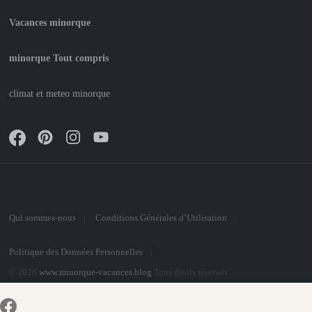
Vacances minorque
minorque Tout compris
climat et meteo minorque
Qui sommes-nous
Conditions Générales d’Utilisation
Politique des Données Personnelles
© 2026
www.minorque-vacances.blog
Tous droits réservés