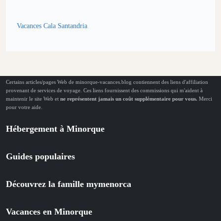
Vacances Cala Santandria
Certains articles/pages Web de minorque-vacances.blog contiennent des liens d'affiliation
provenant de services de voyage. Ces liens fournissent des commissions qui m'aident à
maintenir le site Web et
ne représentent jamais un coût supplémentaire pour vous.
Merci
pour votre aide.
Hébergement à Minorque
Guides populaires
Découvrez la famille mymenorca
Vacances en Minorque